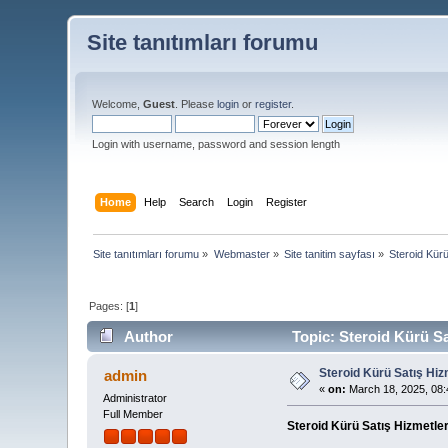
Site tanıtımları forumu
Welcome,
Guest
. Please
login
or
register
.
Login with username, password and session length
Home
Help
Search
Login
Register
Site tanıtımları forumu
»
Webmaster
»
Site tanitim sayfası
»
Steroid Kürü
Pages: [
1
]
Author
Topic: Steroid Kürü Sa
Steroid Kürü Satış Hiz
admin
«
on:
March 18, 2025, 08:
Administrator
Full Member
Steroid Kürü Satış Hizmetler