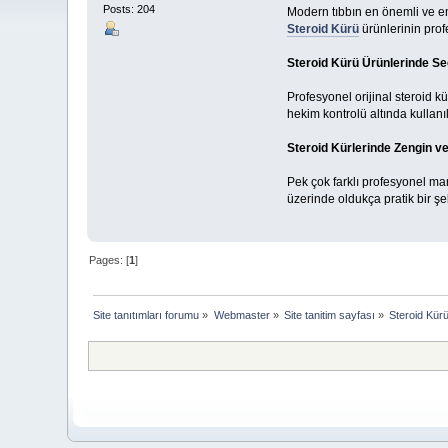
Posts: 204
Modern tıbbın en önemli ve en
Steroid Kürü
ürünlerinin prof
Steroid Kürü Ürünlerinde Seç
Profesyonel orijinal steroid k
hekim kontrolü altında kullanı
Steroid Kürlerinde Zengin ve
Pek çok farklı profesyonel m
üzerinde oldukça pratik bir şe
Pages: [
1
]
Site tanıtımları forumu
»
Webmaster
»
Site tanitim sayfası
»
Steroid Kürü