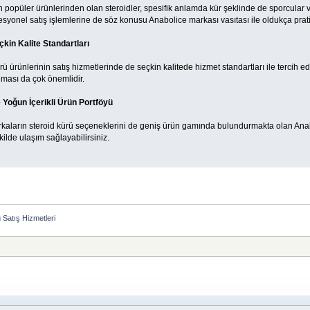
 popüler ürünlerinden olan steroidler, spesifik anlamda kür şeklinde de sporcular v
esyonel satış işlemlerine de söz konusu Anabolice markası vasıtası ile oldukça pratik
kin Kalite Standartları
ürü ürünlerinin satış hizmetlerinde de seçkin kalitede hizmet standartları ile tercih 
lması da çok önemlidir.
 Yoğun İçerikli Ürün Portföyü
arkaların steroid kürü seçeneklerini de geniş ürün gamında bulundurmakta olan Ana
kilde ulaşım sağlayabilirsiniz.
 Satış Hizmetleri