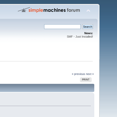
News:
SMF - Just Installed!
« previous
next »
PRINT