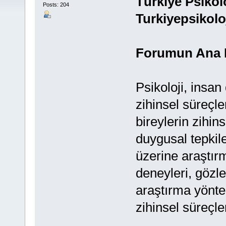
Türkiye Psikol
Posts: 204
Turkiyepsikol
Forumun Ana K
Psikoloji, insan
zihinsel süreçler
bireylerin zihins
duygusal tepkile
üzerine araştırm
deneyleri, gözle
araştırma yöntem
zihinsel süreçle