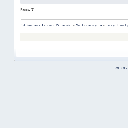
Pages: [
1
]
Site tanıtımları forumu
»
Webmaster
»
Site tanitim sayfası
»
Türkiye Psikoloj
SMF 2.0.9