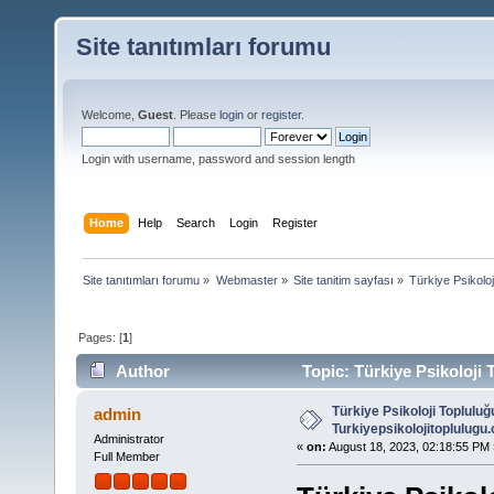
Site tanıtımları forumu
Welcome,
Guest
. Please
login
or
register
.
Login with username, password and session length
Home
Help
Search
Login
Register
Site tanıtımları forumu
»
Webmaster
»
Site tanitim sayfası
»
Türkiye Psikoloj
Pages: [
1
]
Author
Topic: Türkiye Psikoloji 
Türkiye Psikoloji Topluluğ
admin
Turkiyepsikolojitoplulugu
Administrator
«
on:
August 18, 2023, 02:18:55 PM 
Full Member