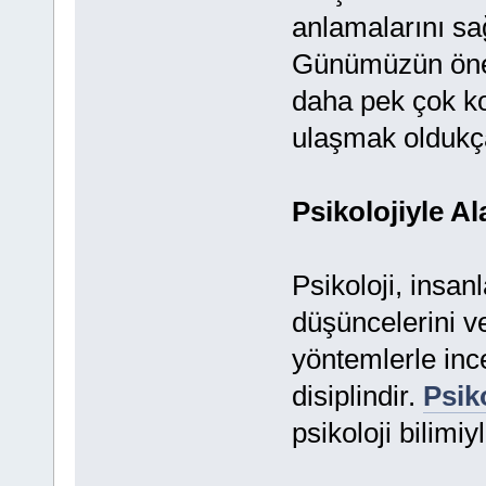
anlamalarını sa
Günümüzün önem
daha pek çok ko
ulaşmak oldukça
Psikolojiyle Al
Psikoloji, insan
düşüncelerini ve
yöntemlerle inc
disiplindir.
Psik
psikoloji bilimi